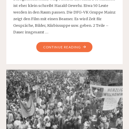
ist eher klein schreibt Harald Gewehr. Etwa 50 Leute
werden in den Raum passen. Die DFG-VK Gruppe Mainz
zeigt den Film mit einen Beamer. Es wird Zeit für
Gespräche, Bilder, Kürbissuppe usw. geben. 2 Teile –
Dauer insgesamt …
"FILM
CONTINUE READING
IN
MAINZ:
ZEITZEUGEN
–
KALTER
KRIEG
UND
FRIEDENSBEWEGUNG
IM
HUNSRÜCK"